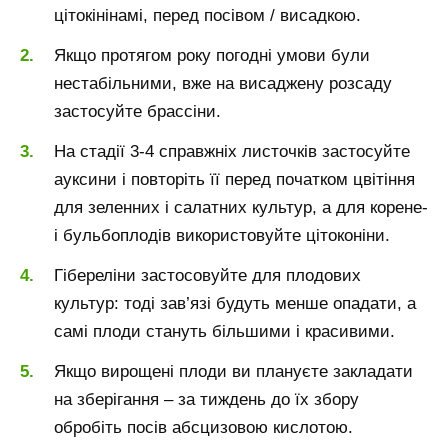
цітокінінамі, перед посівом / висадкою.
Якщо протягом року погодні умови були
нестабільними, вже на висаджену розсаду
застосуйте брассіни.
На стадії 3-4 справжніх листочків застосуйте
ауксини і повторіть її перед початком цвітіння
для зеленних і салатних культур, а для корене-
і бульбоплодів використовуйте цітоконіни.
Гібереліни застосовуйте для плодових
культур: тоді зав’язі будуть менше опадати, а
самі плоди стануть більшими і красивими.
Якщо вирощені плоди ви плануєте закладати
на зберігання – за тиждень до їх збору
обробіть посів абсцизовою кислотою.