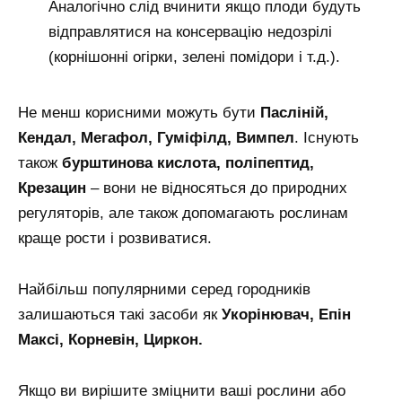
Аналогічно слід вчинити якщо плоди будуть
відправлятися на консервацію недозрілі
(корнішонні огірки, зелені помідори і т.д.).
Не менш корисними можуть бути
Пасліній,
Кендал, Мегафол, Гуміфілд, Вимпел
. Існують
також
бурштинова кислота, поліпептид,
Крезацин
– вони не відносяться до природних
регуляторів, але також допомагають рослинам
краще рости і розвиватися.
Найбільш популярними серед городників
залишаються такі засоби як
Укорінювач, Епін
Максі, Корневін, Циркон.
Якщо ви вирішите зміцнити ваші рослини або