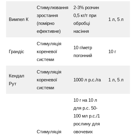
Стимулювання
2-3% розчин
зростання
0,5 кг/т при
Вимпел К
1 л, 5 л
(помірно
обробці
ефективне)
насіння
Стимуляція
10 г/метр
Грандіс
кореневої
10 г
погонний
системи
Стимуляція
Кендал
кореневої
1000 л р.с./га
1 л, 5 л
Рут
системи
10 г на 10 л
для р.с. 50-
100 мл р.с./1
рослину для
Стимуляція
овочевих