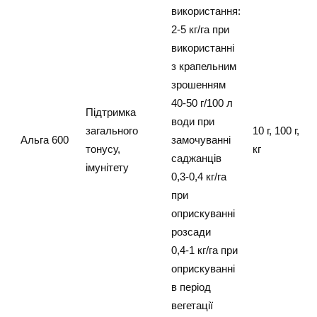
використання:
2-5 кг/га при
використанні
з крапельним
зрошенням
40-50 г/100 л
Підтримка
води при
загального
10 г, 100 г, 1
Альга 600
замочуванні
тонусу,
кг
саджанців
імунітету
0,3-0,4 кг/га
при
оприскуванні
розсади
0,4-1 кг/га при
оприскуванні
в період
вегетації