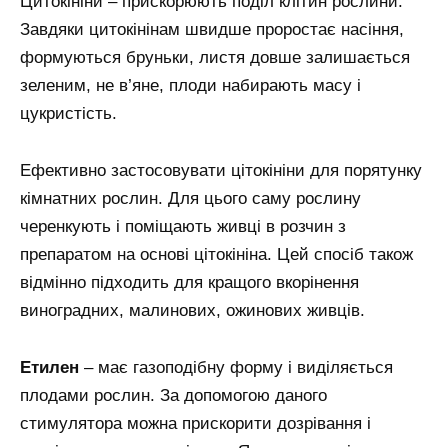
Цитокініни – прискорюють поділ клітин рослини.
Завдяки цитокінінам швидше проростає насіння,
формуються бруньки, листя довше залишається
зеленим, не в’яне, плоди набирають масу і
цукристість.
Ефективно застосовувати цітокініни для порятунку
кімнатних рослин. Для цього саму рослину
черенкують і поміщають живці в розчин з
препаратом на основі цітокініна. Цей спосіб також
відмінно підходить для кращого вкорінення
виноградних, малинових, ожинових живців.
Етилен
– має газоподібну форму і виділяється
плодами рослин. За допомогою даного
стимулятора можна прискорити дозрівання і