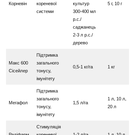
Корневін
кореневої
культур
5 г, 10 г
системи
300-400 мл
р.с./
саджанець
2-3 л р.с./
дерево
Підтримка
Макс 600
загального
0,5-1 кг/га
1 кг
Сісейлер
тонусу,
імунітету
Підтримка
загального
1 л, 10 л,
Мегафол
1,5 л/га
тонусу,
20 л
імунітету
Стимуляція
Радіфарм
кореневої
1-2 л/га
1 л, 10 л