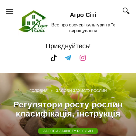
Skip
to
Агро Сіті
content
Все про овочеві культури та їх
вирощування
Приєднуйтесь!
ГОЛОВНА
»
ЗАСОБИ ЗАХИСТУ РОСЛИН
Регулятори росту рослин
класифікація, інструкція
ЗАСОБИ ЗАХИСТУ РОСЛИН