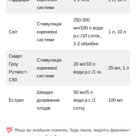
системи
250-300
Стимуляція
мл/100 л води
Світ
кореневої
1 л, 10 л
р.с./10 соток,
системи
1-2 обробки
Смарт
Стимуляція
Гроу
20 мл/10 л
кореневої
25 мл, 1 л
Рутмост-
води р.с./1 га
системи
C60
Швидке
50 мл/5 л
Естрел
дозрівання
води р.с./1
100 мл
плодів
сотку
Якщо ви знайшли помилку, будь ласка, виділіть фрагмент