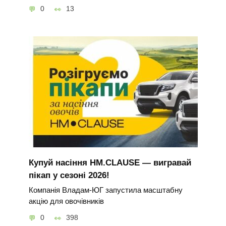
0
13
Купуй насіння HM.CLAUSE — вигравай
пікап у сезоні 2026!
Компанія Владам-ЮГ запустила масштабну
акцію для овочівників
0
398