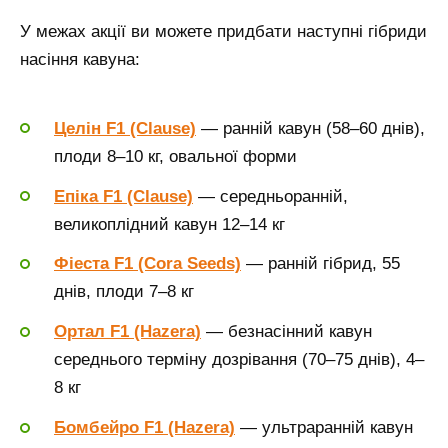
У межах акції ви можете придбати наступні гібриди
насіння кавуна:
Целін F1 (Clause)
— ранній кавун (58–60 днів),
плоди 8–10 кг, овальної форми
Епіка F1 (Clause)
— середньоранній,
великоплідний кавун 12–14 кг
Фіеста F1 (Cora Seeds)
— ранній гібрид, 55
днів, плоди 7–8 кг
Ортал F1 (Hazera)
— безнасінний кавун
середнього терміну дозрівання (70–75 днів), 4–
8 кг
Бомбейро F1 (Hazera)
— ультраранній кавун