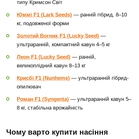
типу Кримсон Світ
Юммі F1 (
Lark
Seeds)
— ранній гібрид, 8–10
кг, подовженої форми
Золотий Вогник F1 (Lucky Seed)
—
ультраранній, компактний кавун 4–5 кг
Леон F1 (Lucky Seed)
— ранній,
великоплідний кавун 8–13 кг
Крисбі F1 (Nunhems)
— ультраранній гібрид-
опилювач
Роман F1 (Syngenta)
— ультраранній кавун 5–
8 кг, стабільна врожайність
Чому варто купити насіння