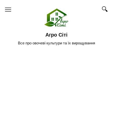
Skip
to
content
Агро Сіті
Все про овочеві культури та їх вирощування