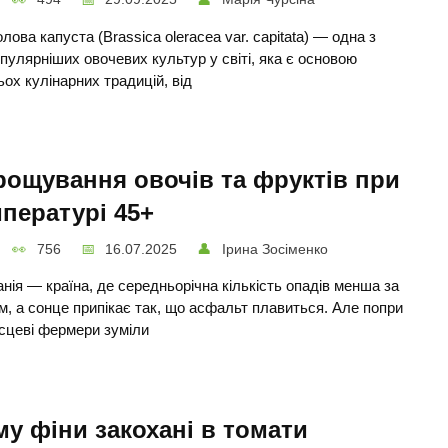
олова капуста (Brassica oleracea var. capitata) — одна з
пулярніших овочевих культур у світі, яка є основою
ьох кулінарних традицій, від
ощування овочів та фруктів при
пературі 45+
756
16.07.2025
Ірина Зосіменко
нія — країна, де середньорічна кількість опадів менша за
м, а сонце припікає так, що асфальт плавиться. Але попри
ісцеві фермери зуміли
у фіни закохані в томати