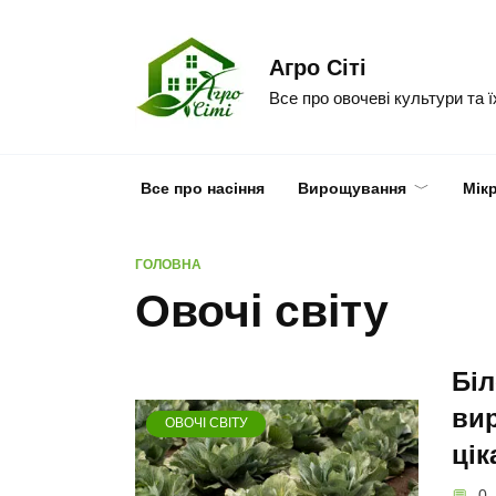
Skip
to
Агро Сіті
content
Все про овочеві культури та 
Все про насіння
Вирощування
Мік
ГОЛОВНА
Овочі світу
Біл
вир
ОВОЧІ СВІТУ
цік
0