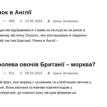
ок в Англії
995
13.05.2024
Ірина Зосіменко
дні ми відправимося з вами на екскурсію на ринок в
икому містечку Devizes, яке розташовано в південно-
ій частині Британії. Ринки в Англії –
олева овочів Британії – морква?
831
08.04.2024
Ірина Зосіменко
й факт, але морква є основним та улюбленим овочем у
нії. Вона визнана основним коренеплодом у
обританії, де кожного року місцеві фермерські