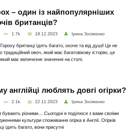
ох – один із найпопулярніших
чів британців?
1.7k.
18.12.2023
Ірина Зосіменко
 Гороху британці їдять багато, охоче та від душі! Це не
о традиційний овоч, який має багатовікову історію, це
 який має величезне значення на столі.
у англійці люблять довгі огірки?
2.1k.
22.11.2023
Ірина Зосіменко
и бувають різними… Сьогодні я поділюся з вами своїми
дженнями культури споживання огірка в Англії. Огірків
йці їдять багато, вони присутні