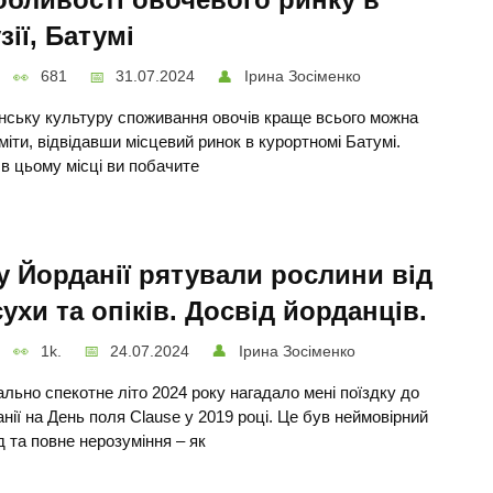
бливості овочевого ринку в
зії, Батумі
681
31.07.2024
Ірина Зосіменко
нську культуру споживання овочів краще всього можна
міти, відвідавши місцевий ринок в курортномі Батумі.
в цьому місці ви побачите
у Йорданії рятували рослини від
ухи та опіків. Досвід йорданців.
1k.
24.07.2024
Ірина Зосіменко
льно спекотне літо 2024 року нагадало мені поїздку до
нії на День поля Clause у 2019 році. Це був неймовірний
д та повне нерозуміння – як