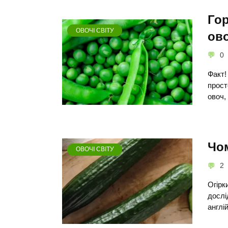
Гор
ОВОЧІ СВІТУ
ово
0
Факт!
прост
овоч,
Чом
ОВОЧІ СВІТУ
2
Огірк
дослі
англі