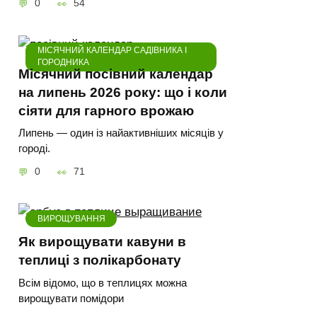
0
54
МІСЯЧНИЙ КАЛЕНДАР САДІВНИКА І
ГОРОДНИКА
Місячний посівний календар
на липень 2026 року: що і коли
сіяти для гарного врожаю
Липень — один із найактивніших місяців у
городі.
0
71
ВИРОЩУВАННЯ
Як вирощувати кавуни в
теплиці з полікарбонату
Всім відомо, що в теплицях можна
вирощувати помідори