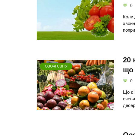
0
Коли 
хвойн
попри
20 
ОВОЧІ СВІТУ
що 
0
Що є 
очеви
десер