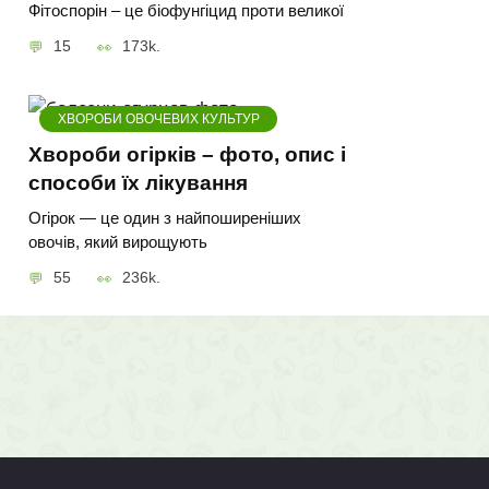
Фітоспорін – це біофунгіцид проти великої
15
173k.
ХВОРОБИ ОВОЧЕВИХ КУЛЬТУР
Хвороби огірків – фото, опис і
способи їх лікування
Огірок — це один з найпоширеніших
овочів, який вирощують
55
236k.