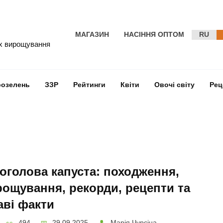
МАГАЗИН
НАСІННЯ ОПТОМ
RU
їх вирощування
розелень
ЗЗР
Рейтинги
Квіти
Овочі світу
Рец
оголова капуста: походження,
ощування, рекорди, рецепти та
аві факти
494
29.09.2025
Марія Чурсіна