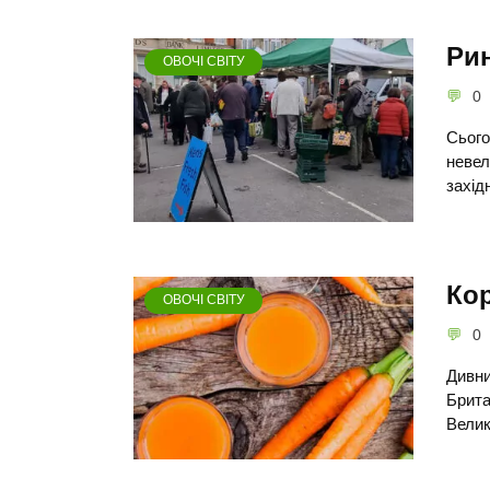
Рин
ОВОЧІ СВІТУ
0
Сього
невел
західн
Кор
ОВОЧІ СВІТУ
0
Дивни
Брита
Велик