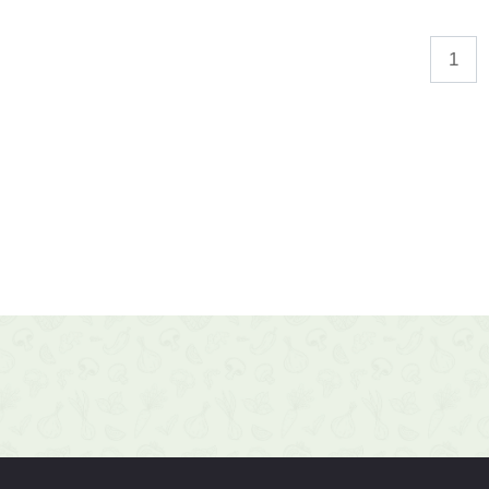
Навігація
1
записів