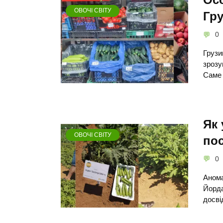
Осо
ОВОЧІ СВІТУ
Гру
0
Грузи
зрозу
Саме 
Як 
ОВОЧІ СВІТУ
пос
0
Анома
Йорда
досві