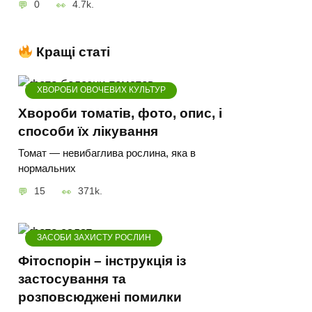
0
4.7k.
Кращі статі
ХВОРОБИ ОВОЧЕВИХ КУЛЬТУР
Хвороби томатів, фото, опис, і
способи їх лікування
Томат — невибаглива рослина, яка в
нормальних
15
371k.
ЗАСОБИ ЗАХИСТУ РОСЛИН
Фітоспорін – інструкція із
застосування та
розповсюджені помилки