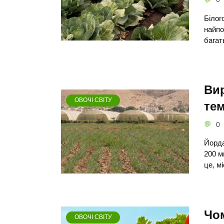
Білог
найпо
багат
Вир
ОВОЧІ СВІТУ
тем
0
Йорда
200 м
це, м
Чом
ОВОЧІ СВІТУ