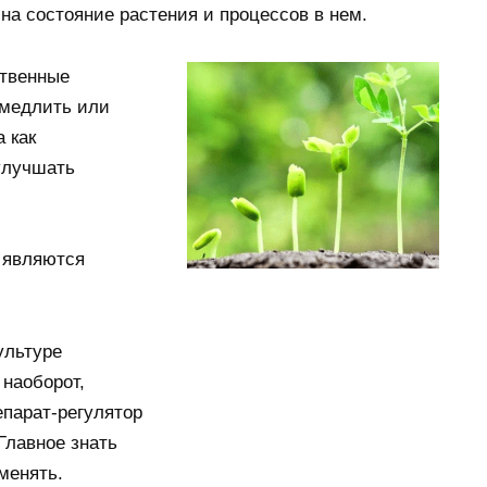
на состояние растения и процессов в нем.
ственные
амедлить или
а как
улучшать
ы являются
ультуре
 наоборот,
епарат-регулятор
Главное знать
менять.