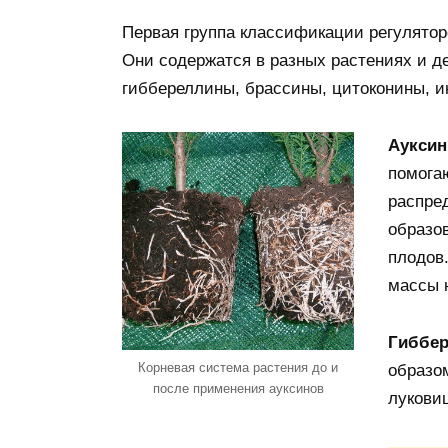
Первая группа классификации регулятор
Они содержатся в разных растениях и д
гиббереллины, брассины, цитоконины, и
Аукси
помога
распре
образо
плодов
массы 
Гиббе
Корневая система растения до и
образо
после применения ауксинов
луковиц