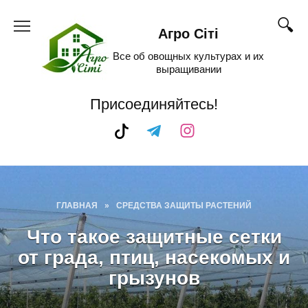
Skip
to
Агро Сіті
content
Все об овощных культурах и их
выращивании
Присоединяйтесь!
ГЛАВНАЯ
»
СРЕДСТВА ЗАЩИТЫ РАСТЕНИЙ
Что такое защитные сетки
от града, птиц, насекомых и
грызунов