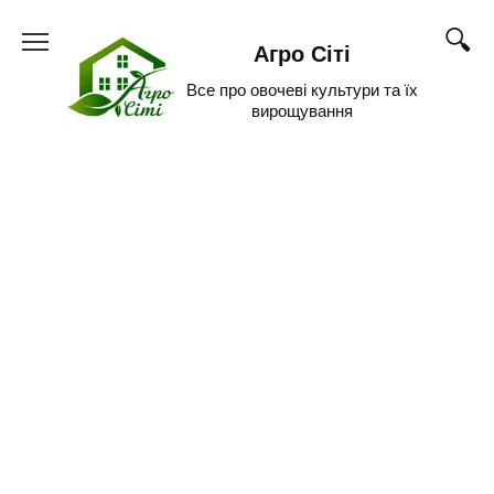
Skip
to
Агро Сіті
content
Все про овочеві культури та їх
вирощування