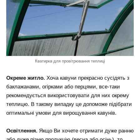
Кватирка для провітрювання теплиці
Окреме житло.
Хоча кавуни прекрасно сусідять з
баклажанами, огірками або перцями, все-таки
рекомендується використовувати для них окрему
теплицю. В такому випадку це допоможе підібрати
оптимальні умови для вирощування кавунів.
Освітлення.
Якщо Ви хочете отримати дуже ранню
або дуже пізню продукцію (весна або осінь), то