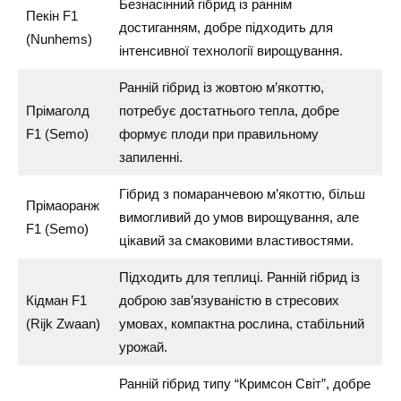
Безнасінний гібрид із раннім
Пекін F1
достиганням, добре підходить для
(Nunhems)
інтенсивної технології вирощування.
Ранній гібрид із жовтою м’якоттю,
Прімаголд
потребує достатнього тепла, добре
F1 (Semo)
формує плоди при правильному
запиленні.
Гібрид з помаранчевою м’якоттю, більш
Прімаоранж
вимогливий до умов вирощування, але
F1 (Semo)
цікавий за смаковими властивостями.
Підходить для теплиці. Ранній гібрид із
Кідман F1
доброю зав’язуваністю в стресових
(Rijk Zwaan)
умовах, компактна рослина, стабільний
урожай.
Ранній гібрид типу “Кримсон Світ”, добре