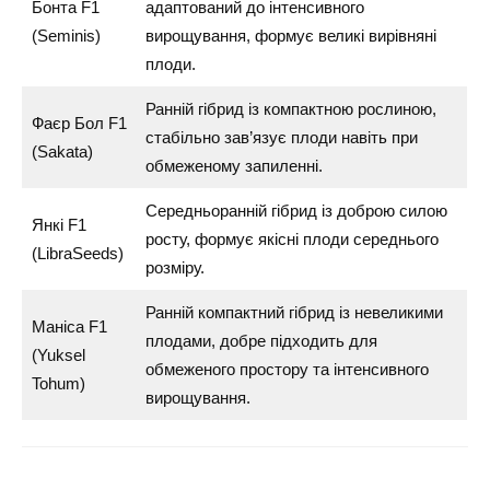
Бонта F1
адаптований до інтенсивного
(Seminis)
вирощування, формує великі вирівняні
плоди.
Ранній гібрид із компактною рослиною,
Фаєр Бол F1
стабільно зав’язує плоди навіть при
(Sakata)
обмеженому запиленні.
Середньоранній гібрид із доброю силою
Янкі F1
росту, формує якісні плоди середнього
(LibraSeeds)
розміру.
Ранній компактний гібрид із невеликими
Маніса F1
плодами, добре підходить для
(Yuksel
обмеженого простору та інтенсивного
Tohum)
вирощування.