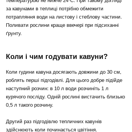
температурою не нижче 24ºC. При такому догляді
за кавунами в теплиці потрібно обмежити
потрапляння води на листову і стеблову частини.
Поливати рослини краще ввечері при підсиханні
ґрунту.
Коли і чим годувати кавуни?
Коли гудини кавуна досягають довжини до 30 см,
роблять перші підгодівлі. Для цього добре підійде
наступний розчин: в 10 л води розчиніть 1 л
курячого посліду. Одній рослині вистачить близько
0,5 л такого розчину.
Другий раз підгодівлю тепличних кавунів
здійснюють коли починається цвітіння.