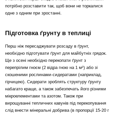
потрібно розставити так, щоб вони не торкалися
одне з одним при зростанні.
Підготовка ґрунту в теплиці
Перш ніж пересаджувати розсаду в ґрунт,
необхідно підготувати ґрунт для майбутніх грядок.
Ще з осені необхідно перекопати ґрунт з
перепрілим гноєм (2 відра гною на 1 м²) або зі
скошеними рослинами-сидератами (наприклад,
гірчицею). Сидерати зроблять структуру ґрунту
набагато краще, а також забезпечать його різними
мікроелементами та азотом. Також при
вирощуванні тепличних кавунів під перекопування
слід внести мінеральні добрива (в пропорції 15-20 г