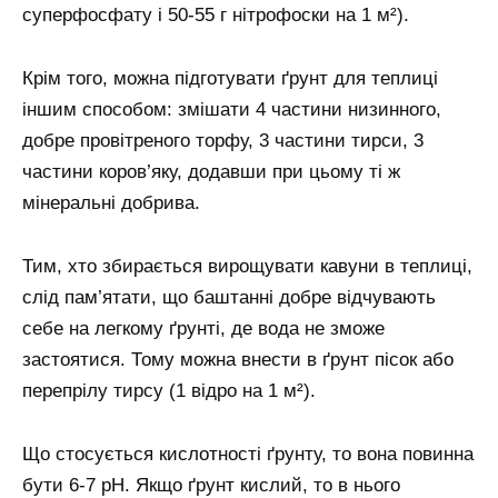
суперфосфату і 50-55 г нітрофоски на 1 м²).
Крім того, можна підготувати ґрунт для теплиці
іншим способом: змішати 4 частини низинного,
добре провітреного торфу, 3 частини тирси, 3
частини коров’яку, додавши при цьому ті ж
мінеральні добрива.
Тим, хто збирається вирощувати кавуни в теплиці,
слід пам’ятати, що баштанні добре відчувають
себе на легкому ґрунті, де вода не зможе
застоятися. Тому можна внести в ґрунт пісок або
перепрілу тирсу (1 відро на 1 м²).
Що стосується кислотності ґрунту, то вона повинна
бути 6-7 рН. Якщо ґрунт кислий, то в нього