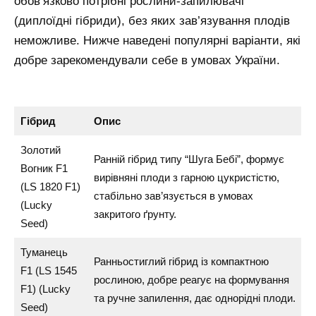
обов’язково потрібні рослини-запилювачі
(диплоїдні гібриди), без яких зав’язування плодів
неможливе. Нижче наведені популярні варіанти, які
добре зарекомендували себе в умовах України.
Гібрид
Опис
Золотий
Ранній гібрид типу “Шуга Бебі”, формує
Вогник F1
вирівняні плоди з гарною цукристістю,
(LS 1820 F1)
стабільно зав’язується в умовах
(Lucky
закритого ґрунту.
Seed)
Туманець
Ранньостиглий гібрид із компактною
F1 (LS 1545
рослиною, добре реагує на формування
F1) (Lucky
та ручне запилення, дає однорідні плоди.
Seed)