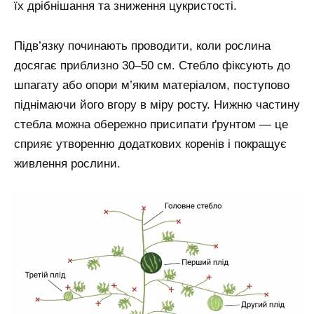
їх дрібнішання та зниження цукристості.
Підв’язку починають проводити, коли рослина
досягає приблизно 30–50 см. Стебло фіксують до
шпагату або опори м’яким матеріалом, поступово
піднімаючи його вгору в міру росту. Нижню частину
стебла можна обережно присипати ґрунтом — це
сприяє утворенню додаткових коренів і покращує
живлення рослини.