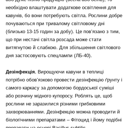
необхідно влаштувати додаткове освітлення для
кавунів, бо вони потребують світла. Рослини добре
почуваються при тривалому світловому дні
(близько 13-15 годин за добу). Це пов’язано з тим,
що при нестачі світла розсада може стати
витягнутою й слабкою. Для збільшення світлового
дня застосовують спецлампи (ЛБ-40).
Дезінфекція.
Вирощуючи кавуни в теплиці
потрібно обов’язково провести дезінфекцію ґрунту і
самого каркасу за допомогою бордоської суміші
або розчину мідного купоросу. Роблять це, щоб
рослини не заразилися різними грибковими
захворюваннями. Дезінфекцію можна проводити й
біологічними препаратами – Фітоцид і йому подібні
препарати на основі Bacillus subtilis.