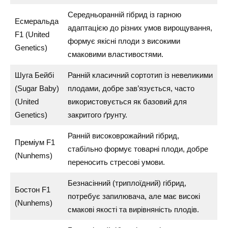
Середньоранній гібрид із гарною
Есмеральда
адаптацією до різних умов вирощування,
F1 (United
формує якісні плоди з високими
Genetics)
смаковими властивостями.
Шуга Бейбі
Ранній класичний сортотип із невеликими
(Sugar Baby)
плодами, добре зав’язується, часто
(United
використовується як базовий для
Genetics)
закритого ґрунту.
Ранній високоврожайний гібрид,
Преміум F1
стабільно формує товарні плоди, добре
(Nunhems)
переносить стресові умови.
Безнасінний (триплоїдний) гібрид,
Бостон F1
потребує запилювача, але має високі
(Nunhems)
смакові якості та вирівняність плодів.