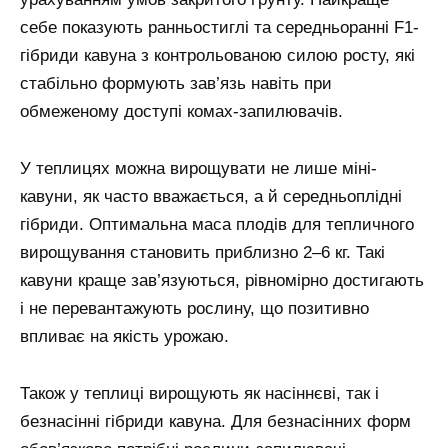
себе показують ранньостиглі та середньоранні F1-
гібриди кавуна з контрольованою силою росту, які
стабільно формують зав’язь навіть при
обмеженому доступі комах-запилювачів.
У теплицях можна вирощувати не лише міні-
кавуни, як часто вважається, а й середньоплідні
гібриди. Оптимальна маса плодів для тепличного
вирощування становить приблизно 2–6 кг. Такі
кавуни краще зав’язуються, рівномірно достигають
і не перевантажують рослину, що позитивно
впливає на якість урожаю.
Також у теплиці вирощують як насіннєві, так і
безнасінні гібриди кавуна. Для безнасінних форм