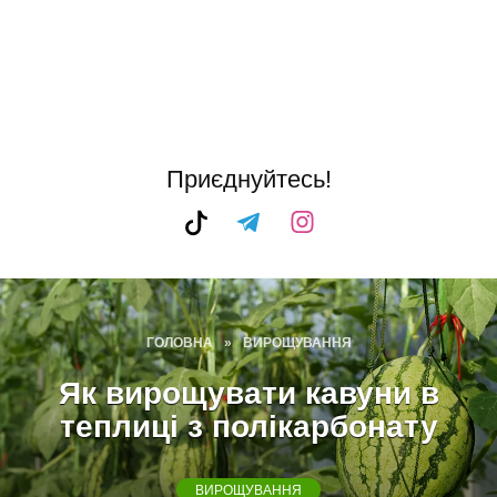
Приєднуйтесь!
ГОЛОВНА
»
ВИРОЩУВАННЯ
Як вирощувати кавуни в
теплиці з полікарбонату
ВИРОЩУВАННЯ