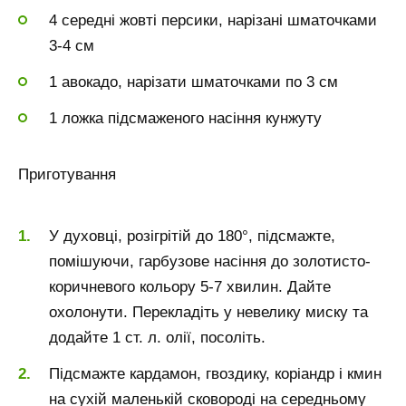
4 середні жовті персики, нарізані шматочками
3-4 см
1 авокадо, нарізати шматочками по 3 см
1 ложка підсмаженого насіння кунжуту
Приготування
У духовці, розігрітій до 180°, підсмажте,
помішуючи, гарбузове насіння до золотисто-
коричневого кольору 5-7 хвилин. Дайте
охолонути. Перекладіть у невелику миску та
додайте 1 ст. л. олії, посоліть.
Підсмажте кардамон, гвоздику, коріандр і кмин
на сухій маленькій сковороді на середньому