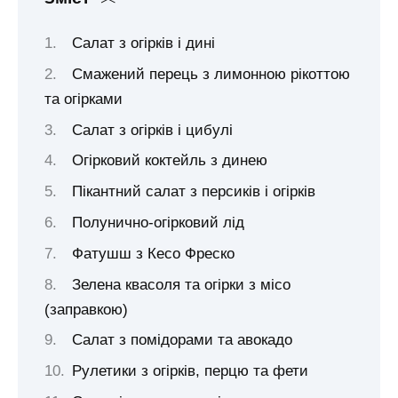
Салат з огірків і дині
Смажений перець з лимонною рікоттою
та огірками
Салат з огірків і цибулі
Огірковий коктейль з динею
Пікантний салат з персиків і огірків
Полунично-огірковий лід
Фатушш з Кесо Фреско
Зелена квасоля та огірки з місо
(заправкою)
Салат з помідорами та авокадо
Рулетики з огірків, перцю та фети