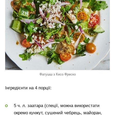
Фатушш з Кесо Фреско
Інгредієнти на 4 порції:
5 ч. л. заатара (спеції, можна використати
окремо кунжут, сушений чебрець, майоран,