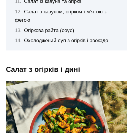
Салат із кавуна та огірка
Салат з кавуном, огірком і м’ятою з
фетою
Огіркова райта (соус)
Охолоджений суп з огірків і авокадо
Салат з огірків і дині