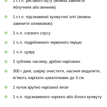
2 ст.л. рисового оцту (можна замінити
яблучним або винним)
1 ст.л. підсмаженої кунжутної олії (можна
замінити оливковою)
2 ч.л. соєвого соусу
1 ч.л. подрібненого червоного перцю
1 ч.л. цукру
2 зубчики часнику, дрібно нарізаних
300 г дині, шкірку очистити, насіння видалити,
м’якоть нарізати шматочками до 3 см
1 пучок крупно нарізаної кінзи
1 ч.л. підсмаженого чорного або білого кунжуту