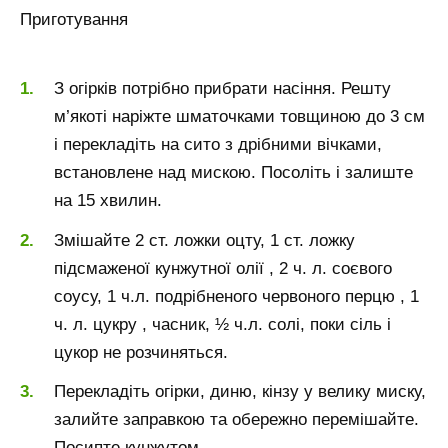
Приготування
З огірків потрібно прибрати насіння. Решту
м’якоті наріжте шматочками товщиною до 3 см
і перекладіть на сито з дрібними вічками,
встановлене над мискою. Посоліть і залиште
на 15 хвилин.
Змішайте 2 ст. ложки оцту, 1 ст. ложку
підсмаженої кунжутної олії , 2 ч. л. соєвого
соусу, 1 ч.л. подрібненого червоного перцю , 1
ч. л. цукру , часник, ½ ч.л. солі, поки сіль і
цукор не розчиняться.
Перекладіть огірки, диню, кінзу у велику миску,
залийте заправкою та обережно перемішайте.
Посипте кунжутом.