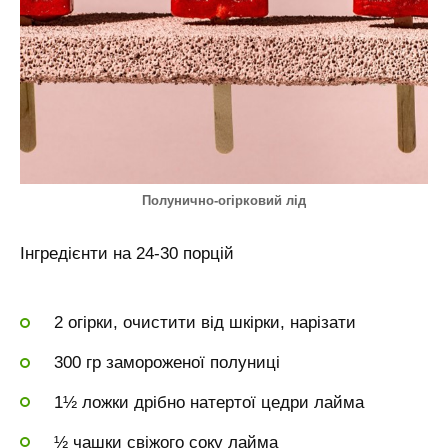
Полунично-огірковий лід
Інгредієнти на 24-30 порцій
2 огірки, очистити від шкірки, нарізати
300 гр замороженої полуниці
1½ ложки дрібно натертої цедри лайма
½ чашки свіжого соку лайма