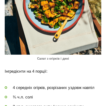
Салат з огірків і дині
Інгредієнти на 4 порції:
4 середніх огірків, розрізаних уздовж навпіл
¾ ч.л. солі