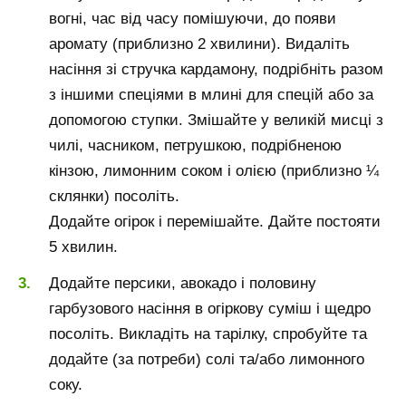
вогні, час від часу помішуючи, до появи
аромату (приблизно 2 хвилини). Видаліть
насіння зі стручка кардамону, подрібніть разом
з іншими спеціями в млині для спецій або за
допомогою ступки. Змішайте у великій мисці з
чилі, часником, петрушкою, подрібненою
кінзою, лимонним соком і олією (приблизно ¼
склянки) посоліть.
Додайте огірок і перемішайте. Дайте постояти
5 хвилин.
Додайте персики, авокадо і половину
гарбузового насіння в огіркову суміш і щедро
посоліть. Викладіть на тарілку, спробуйте та
додайте (за потреби) солі та/або лимонного
соку.