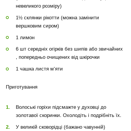
невеликого розміру)
1½ склянки рікотти (можна замінити
вершковим сиром)
1 лимон
6 шт середніх огірків без шипів або звичайних
, попередньо очищених від шкірочки
1 чашка листя м’яти
Приготування
Волоські горіхи підсмажте у духовці до
золотавої скоринки. Охолодіть і подрібніть їх.
У великій сковорідці (бажано чавунній)