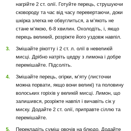
нагрійте 2 ст. олії. Готуйте перець, струшуючи
сковороду та час від часу перевертаючи, доки
шкірка злегка не обвуглиться, а м’якоть не
стане м’якою, 6-8 хвилин. Охолодіть, і, якщо
перець великий, розріжте його уздовж навпіл.
Змішайте рікотту і 2 ст. л. олії в невеликій
мисці. Дрібно натріть цедру з лимона і добре
перемішайте. Підсоліть.
Змішайте перець, огірки, м’яту (листочки
можна порвати, якщо вони великі) та половину
волоських горіхів у великій мисці. Лимон, що
залишився, розріжте навпіл і вичавіть сік у
миску. Додайте 2 ст. олії, приправте сіллю та
перемішайте.
Перекладіть суміш овочів на блюдо. Додайте