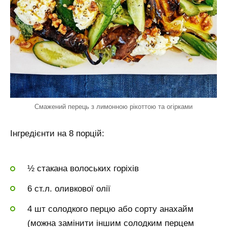
Смажений перець з лимонною рікоттою та огірками
Інгредієнти на 8 порцій:
½ стакана волоських горіхів
6 ст.л. оливкової олії
4 шт солодкого перцю або сорту анахайм
(можна замінити іншим солодким перцем