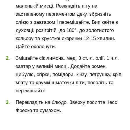
маленькій мисці. Розкладіть піту на
застеленому пергаментом деку, збризніть
олією з заатаром і перемішайте. Випікайте в
духовці, розігрітій до 180°, до золотистого
кольору та хрусткої скоринки 12-15 хвилин.
Дайте охолонути.
Змішайте сік лимона, мед, 3 ст. л. олії, 1 ч.л.
заатар у великій мисці. Додайте ромен,
цибулю, огірки, помідори, кінзу, петрушку, кріп,
м’яту та хрумкі шматочки піти, посоліть та
перемішайте.
Перекладіть на блюдо. Зверху посипте Кесо
Фреско та сумахом.