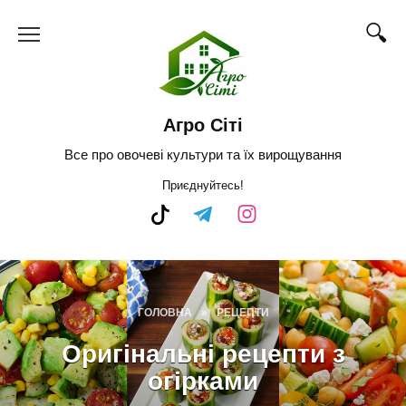
Skip
to
content
Агро Сіті
Все про овочеві культури та їх вирощування
Приєднуйтесь!
ГОЛОВНА
»
РЕЦЕПТИ
Оригінальні рецепти з
огірками