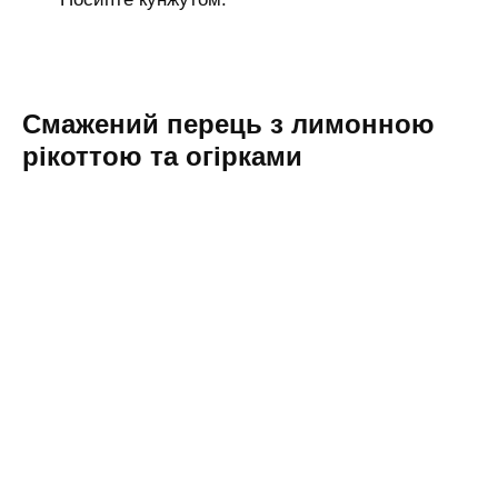
Смажений перець з лимонною
рікоттою та огірками