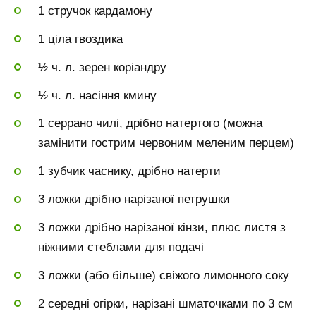
1 стручок кардамону
1 ціла гвоздика
½ ч. л. зерен коріандру
½ ч. л. насіння кмину
1 серрано чилі, дрібно натертого (можна
замінити гострим червоним меленим перцем)
1 зубчик часнику, дрібно натерти
3 ложки дрібно нарізаної петрушки
3 ложки дрібно нарізаної кінзи, плюс листя з
ніжними стеблами для подачі
3 ложки (або більше) свіжого лимонного соку
2 середні огірки, нарізані шматочками по 3 см