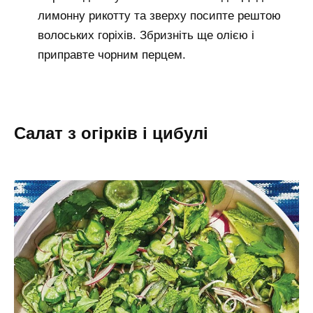
лимонну рикотту та зверху посипте рештою
волоських горіхів. Збризніть ще олією і
приправте чорним перцем.
Салат з огірків і цибулі