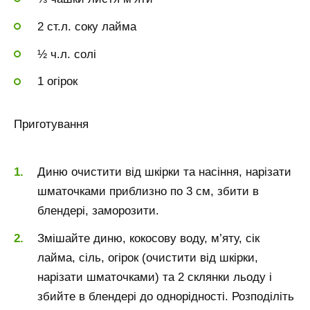
2 ст.л. соку лайма
½ ч.л. солі
1 огірок
Приготування
Диню очистити від шкірки та насіння, нарізати
шматочками приблизно по 3 см, збити в
блендері, заморозити.
Змішайте диню, кокосову воду, м’яту, сік
лайма, сіль, огірок (очистити від шкірки,
нарізати шматочками) та 2 склянки льоду і
збийте в блендері до однорідності. Розподіліть