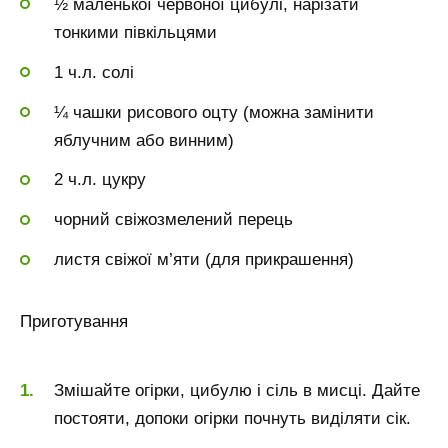
½ маленької червоної цибулі, нарізати
тонкими півкільцями
1 ч.л. солі
¼ чашки рисового оцту (можна замінити
яблучним або винним)
2 ч.л. цукру
чорний свіжозмелений перець
листя свіжої м’яти (для прикрашення)
Приготування
Змішайте огірки, цибулю і сіль в мисці. Дайте
постояти, допоки огірки почнуть виділяти сік.