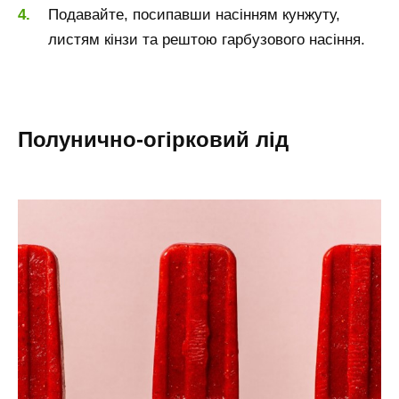
Подавайте, посипавши насінням кунжуту,
листям кінзи та рештою гарбузового насіння.
Полунично-огірковий лід