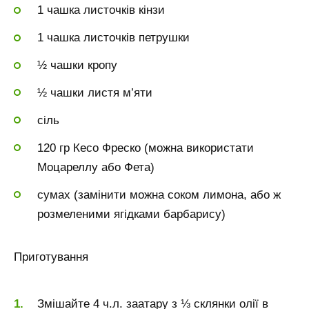
1 чашка листочків кінзи
1 чашка листочків петрушки
½ чашки кропу
½ чашки листя м’яти
сіль
120 гр Кесо Фреско (можна використати
Моцареллу або Фета)
сумах (замінити можна соком лимона, або ж
розмеленими ягідками барбарису)
Приготування
Змішайте 4 ч.л. заатару з ⅓ склянки олії в