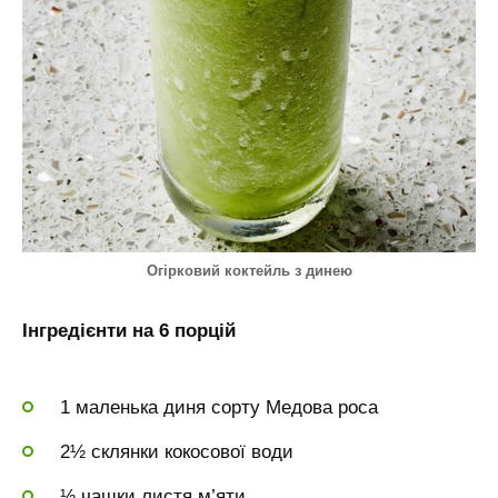
Огірковий коктейль з динею
Інгредієнти на 6 порцій
1 маленька диня сорту Медова роса
2½ склянки кокосової води
⅓ чашки листя м’яти