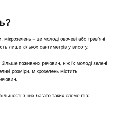
нь?
, мікрозелень – це молоді овочеві або трав’яні
ють лише кількох сантиметрів у висоту.
ь більше поживних речовин, ніж їх молоді зелені
еликі розміри, мікрозелень містить
речовин.
більшості з них багато таких елементів: