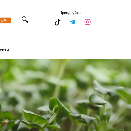
Приєднуйтесь!
UA
епти