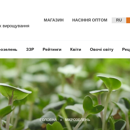
МАГАЗИН
НАСІННЯ ОПТОМ
RU
їх вирощування
розелень
ЗЗР
Рейтинги
Квіти
Овочі світу
Рец
ГОЛОВНА
»
МІКРОЗЕЛЕНЬ