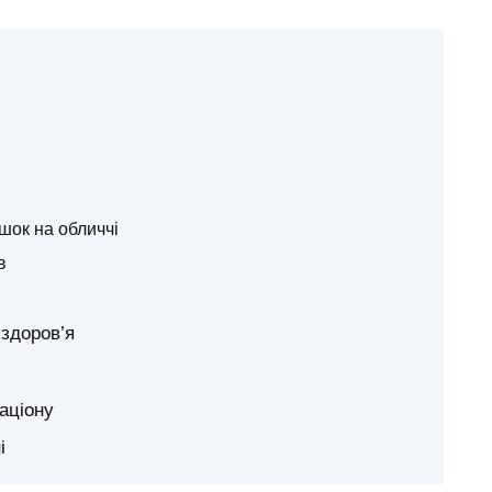
шок на обличчі
в
здоров’я
аціону
і