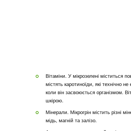
Вітаміни. У мікрозелені міститься по
містять каротиноїди, які технічно не
коли він засвоюється організмом. Ві
шкірою.
Мінерали. Мікрогрін містить різні м
мідь, магній та залізо.