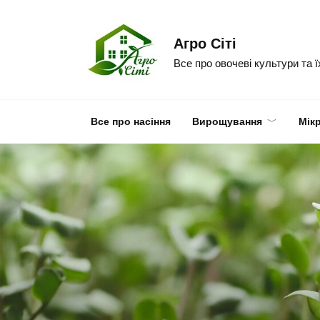
Skip
to
Агро Сіті
content
Все про овочеві культури та 
Все про насіння
Вирощування
Мік