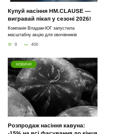
Купуй насіння HM.CLAUSE —
вигравай пікап у сезоні 2026!
Компанія Владам-ЮГ запустила
масштабну акцію для овочівників
0
400
НОВИНИ
Розпродаж насіння кавуна:
-15% на всі фасування до кінця