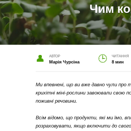
Чим ко
АВТОР
ЧИТАННЯ
Марія Чурсіна
8 мин
Ми впевнені, що ви вже давно чули про т
крихітні міні-рослини завоювали свою п
поживні речовини.
Всім відомо, що продукти, які ми їмо, в
розраховувати, якщо включити до свого