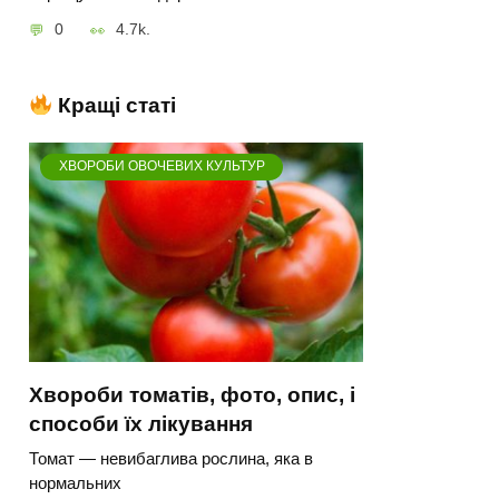
0
4.7k.
Кращі статі
ХВОРОБИ ОВОЧЕВИХ КУЛЬТУР
Хвороби томатів, фото, опис, і
способи їх лікування
Томат — невибаглива рослина, яка в
нормальних