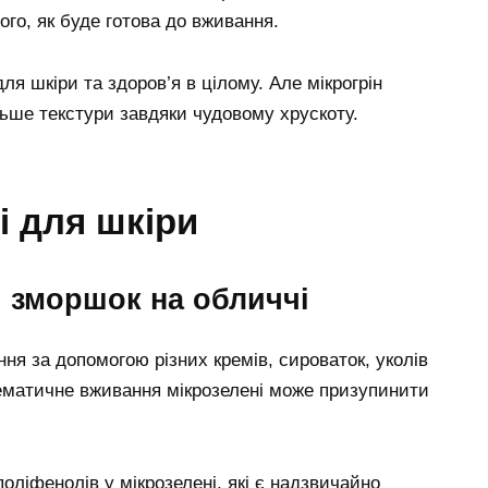
того, як буде готова до вживання.
 шкіри та здоров’я в цілому. Але мікрогрін
льше текстури завдяки чудовому хрускоту.
і для шкіри
й зморшок на обличчі
ння за допомогою різних кремів, сироваток, уколів
ематичне вживання мікрозелені може призупинити
оліфенолів у мікрозелені, які є надзвичайно