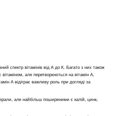
вний спектр вітамінів від А до К. Багато з них також
 є вітаміном, але перетворюються на вітамін А,
тамін А відіграє важливу роль при догляді за
інерали, але найбільш поширеними є калій, цинк,