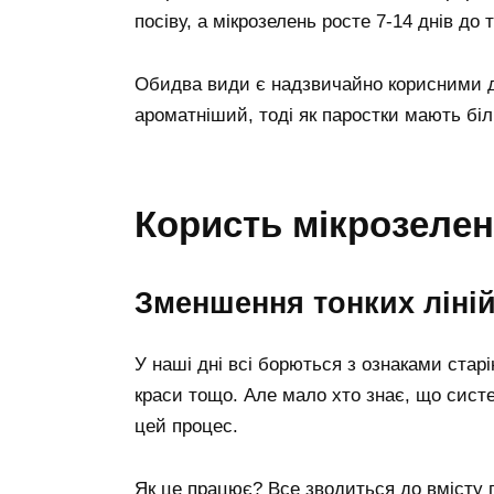
посіву, а мікрозелень росте 7-14 днів до 
Обидва види є надзвичайно корисними для
ароматніший, тоді як паростки мають бі
Користь мікрозелен
Зменшення тонких ліні
У наші дні всі борються з ознаками старі
краси тощо. Але мало хто знає, що сист
цей процес.
Як це працює? Все зводиться до вмісту п