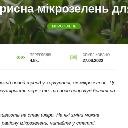
рисна мікрозелень дл
МІКРОЗЕЛЕНЬ
ПЕРЕГЛЯДІВ
ОПУБЛІКОВАНО
4.8k.
27.06.2022
акий новий тренд у харчуванні, як мікрозелень. Ці
опулярність через те, що вони напрочуд багаті на
пливають на стан шкіри. На які зміни можна
 раціону мікрозелень, читайте у статті.