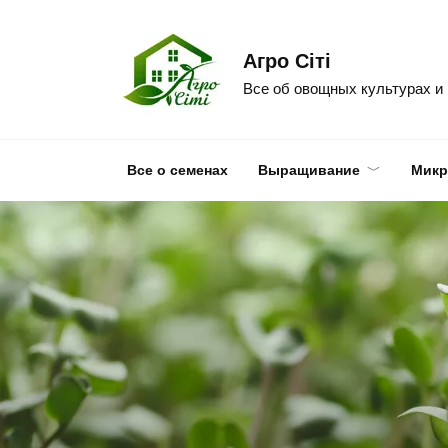
Skip
to
Агро Сіті
content
Все об овощных культурах и
Все о семенах
Выращивание
Микр