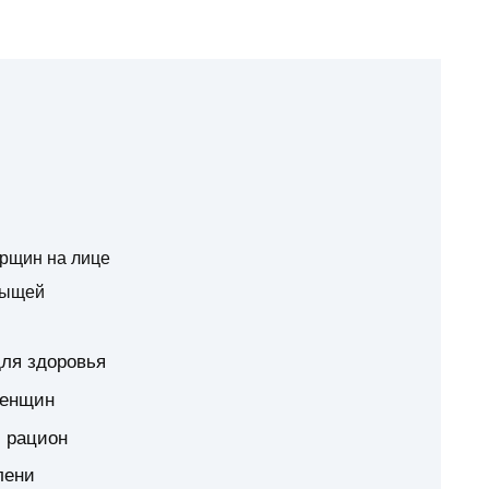
рщин на лице
рыщей
ля здоровья
женщин
й рацион
лени