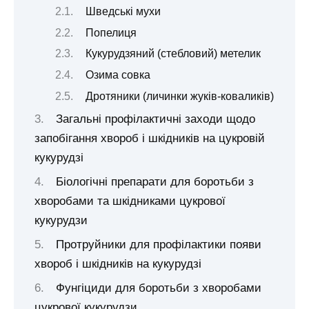
Шведські мухи
Попелиця
Кукурудзяний (стебловий) метелик
Озима совка
Дротяники (личинки жуків-коваликів)
Загальні профілактичні заходи щодо
запобігання хвороб і шкідників на цукровій
кукурудзі
Біологічні препарати для боротьби з
хворобами та шкідниками цукрової
кукурудзи
Протруйники для профілактики появи
хвороб і шкідників на кукурудзі
Фунгіциди для боротьби з хворобами
цукрової кукурудзи