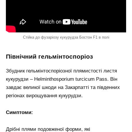
Стійка до фузаріозу кукурудза Бостон F1 в полі
Північний гельмінтоспоріоз
Збудник гельмінтоспоріозної плямистості листя
кукурудзи – Helminthosporium turcicum Pass. Він
завдає великої шкоди на Закарпатті та південних
регіонах вирощування кукурудзи.
Симптоми:
Дрібні плями подовженої форми, які