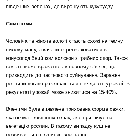
південних регіонах, де вирощують кукурудзу.
Симптоми:
Чоловіча та жіноча волоті стають схожі на темну
пилову масу, а качани перетворюватися в
конусоподібний ком волокон з грибних спор. Також
волоть може вражатись в повному обсязі, що
призводить до часткового руйнування. Заражені
рослини погано розвиваються і не дають урожай. В
результаті урожай може знизитися на 15-40%.
Вченими була виявлена прихована форма сажки,
яка не має зовнішніх ознак, але пригнічує на
вегетацію рослин. В такому випадку кущ не
розвивається і зупиняє зростання.