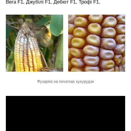
Вега F1, Джубілі F1, Дебют F1, Трофі F1.
Фузаріоз на початках кукурудзи