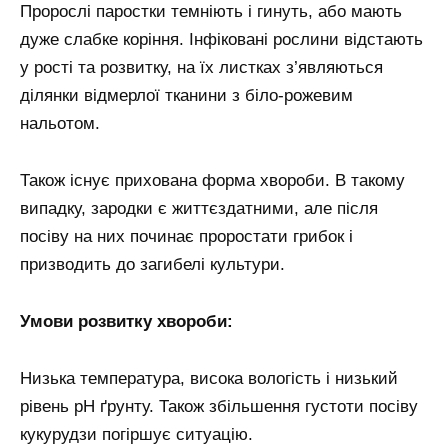
Пророслі паростки темніють і гинуть, або мають
дуже слабке коріння. Інфіковані рослини відстають
у рості та розвитку, на їх листках з’являються
ділянки відмерлої тканини з біло-рожевим
нальотом.
Також існує прихована форма хвороби. В такому
випадку, зародки є життєздатними, але після
посіву на них починає проростати грибок і
призводить до загибелі культури.
Умови розвитку хвороби:
Низька температура, висока вологість і низький
рівень рН ґрунту. Також збільшення густоти посіву
кукурудзи погіршує ситуацію.