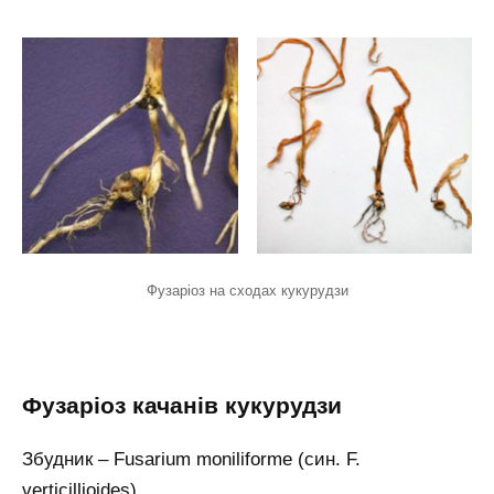
Фузаріоз на сходах кукурудзи
Фузаріоз качанів кукурудзи
Збудник – Fusarium moniliforme (син. F.
verticillioides).