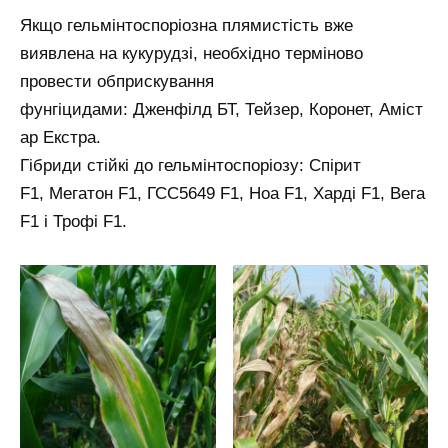
Якщо гельмінтоспоріозна плямистість вже
виявлена на кукурудзі, необхідно терміново
провести обприскування
фунгіцидами: Дженфілд БТ, Тейзер, Коронет, Аміст
ар Екстра.
Гібриди стійкі до гельмінтоспоріозу: Спірит
F1, Мегатон F1, ГСС5649 F1, Ноа F1, Харді F1, Вега
F1 і Трофі F1.