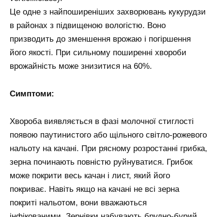
Це одне з найпоширеніших захворювань кукурудзи
в районах з підвищеною вологістю. Воно
призводить до зменшення врожаю і погіршення
його якості. При сильному поширенні хвороби
врожайність може знизитися на 60%.
Симптоми:
Хвороба виявляється в фазі молочної стиглості
появою паутинистого або щільного світло-рожевого
нальоту на качані. При рясному розростанні грибка,
зерна починають повністю руйнуватися. Грибок
може покрити весь качан і лист, який його
покриває. Навіть якщо на качані не всі зерна
покриті нальотом, вони вважаються
інфікованими. Зернівки набувають брудно-бурий