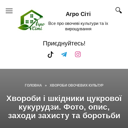
Skip
to
Агро Сіті
content
Все про овочеві культури та їх
вирощування
Приєднуйтесь!
ГОЛОВНА
»
ХВОРОБИ ОВОЧЕВИХ КУЛЬТУР
Хвороби і шкідники цукрової
кукурудзи. Фото, опис,
заходи захисту та боротьби