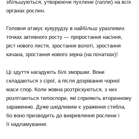
збільшуються, утворюючи пухлини (галли) на всіх
органах рослин.
Головня атакує кукурудзу в найбільш уразливих
точках активного росту — проростання насіння,
ріст нового листя, зростання волоті, зростання
качана, зростання нового зерна (на початках)!
Ці здуття нагадують білі зморшки. Вони
складаються з сірої, а після дозрівання чорної
маси спор. Коли жовна розтріскуються, з них
розлітаються теліоспори, які сприяють вторинному
зараженню. Дуже шкідливим є ураження стебла,
бо воно призводить до викривлення рослини і
її надламування.