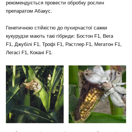
рекомендується провести обробку рослин
препаратом Абакус.
Генетичною стійкістю до пухирчастої сажки
кукурудзи мають такі гібриди: Бостон F1, Вега
F1, Джубілі F1, Трофі F1, Растлер F1, Мегатон F1,
Легасі F1, Кокані F1.