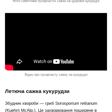
Фото симптомів пухирчастої сажки на цукровій кукурудзі
Відео про пухирчасту сажку на кукурудзі
Летюча сажка кукурудзи
Збудник хвороби — гриб Sorosporium reilianum
(Kuehn) McAlp.). Це захворювання поширене в