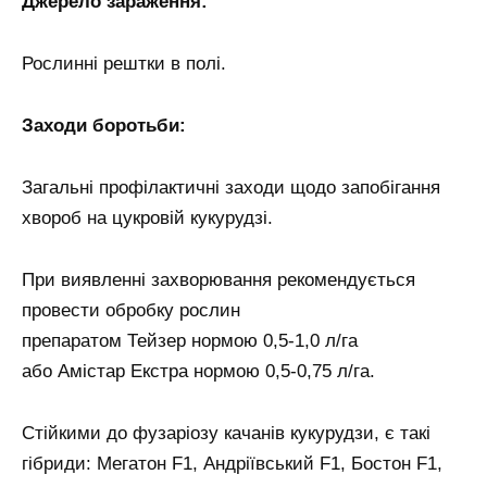
Джерело зараження:
Рослинні рештки в полі.
Заходи боротьби:
Загальні профілактичні заходи щодо запобігання
хвороб на цукровій кукурудзі.
При виявленні захворювання рекомендується
провести обробку рослин
препаратом Тейзер нормою 0,5-1,0 л/га
або Амістар Екстра нормою 0,5-0,75 л/га.
Стійкими до фузаріозу качанів кукурудзи, є такі
гібриди: Мегатон F1, Андріївський F1, Бостон F1,