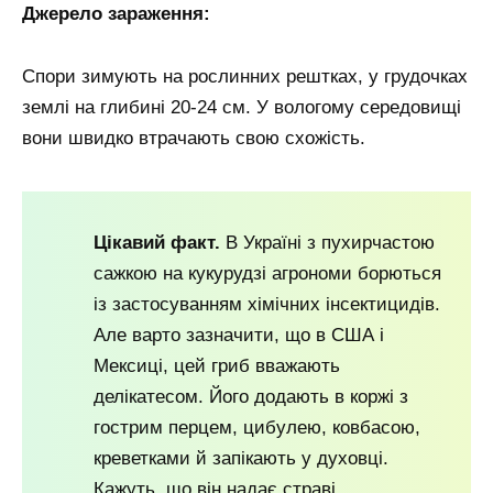
Джерело зараження:
Спори зимують на рослинних рештках, у грудочках
землі на глибині 20-24 см. У вологому середовищі
вони швидко втрачають свою схожість.
Цікавий факт.
В Україні з пухирчастою
сажкою на кукурудзі агрономи борються
із застосуванням хімічних інсектицидів.
Але варто зазначити, що в США і
Мексиці, цей гриб вважають
делікатесом. Його додають в коржі з
гострим перцем, цибулею, ковбасою,
креветками й запікають у духовці.
Кажуть, що він надає страві