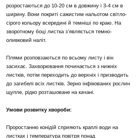
розростаються до 10-20 см в довжину і 3-4 см в
ширину. Вони покриті сажистим нальотом світло-
сірого кольору всередині й темніші по краю. На
зворотному боці листка з’являється темно-
оливковий наліт.
Плями розповзаються по всьому листу і він
засихає. Захворювання починається з нижніх
листків, потім переходить до верхніх і призводить
до загибелі всіх листків. Зерно інфікованих рослин
щупле, рідко розташоване на качані.
Умови розвитку хвороби:
Проростанню конідій сприяють краплі води на
листках і температура повітря понад