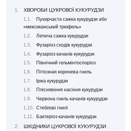
ХВОРОБИ ЦУКРОВОЇ КУКУРУДЗИ
Пухирчаста сажка кукурудзи або
«мексиканський трюфель»
Летюча сажка кукурудзи
Фузаріоз сходів кукурудзи
Фузаріоз качанів кукурудзи
Північний гельмінтоспоріоз
Пітіозная коренева гниль
Іржа кукурудзи
Пліснявіння насіння кукурудзи
Червона гниль качанів кукурудзи
Стеблові гнилі
Бактеріоз качанів кукурудзи
ШКІДНИКИ ЦУКРОВОЇ КУКУРУДЗИ