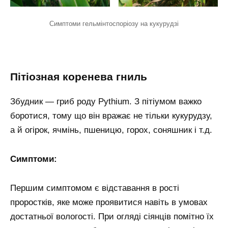
Симптоми гельмінтоспоріозу на кукурудзі
Пітіозная коренева гниль
Збудник — гриб роду Pythium. З пітіумом важко
боротися, тому що він вражає не тільки кукурудзу,
а й огірок, ячмінь, пшеницю, горох, соняшник і т.д.
Симптоми:
Першим симптомом є відставання в рості
проростків, яке може проявитися навіть в умовах
достатньої вологості. При огляді сіянців помітно їх