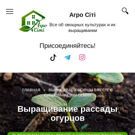
Skip
to
Агро Сіті
content
Все об овощных культурах и их
выращивании
Присоединяйтесь!
ГЛАВНАЯ
»
ВЫРАЩИВАЕМ ОГУРЦЫ ВМЕСТЕ С
СУПЕРМАРКЕТОМ СЕМЯН
Выращивание рассады
огурцов