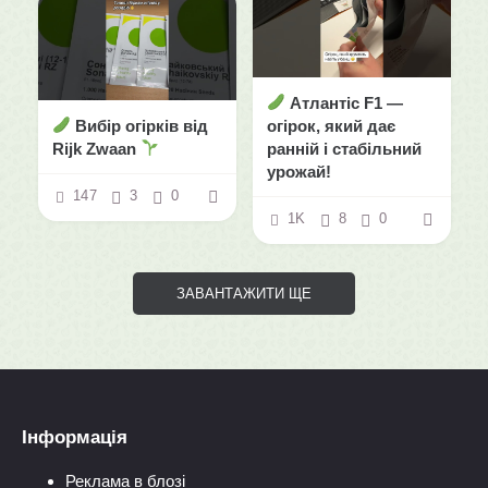
Атлантіс F1 —
Вибір огірків від
огірок, який дає
Rijk Zwaan
ранній і стабільний
урожай!
147
3
0
1K
8
0
ЗАВАНТАЖИТИ ЩЕ
Інформація
Реклама в блозі