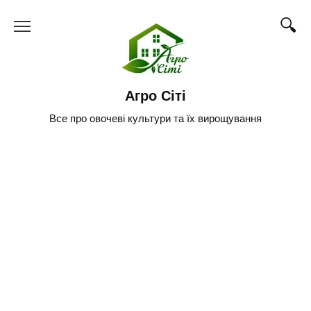
Skip
to
content
Агро Сіті
Все про овочеві культури та їх вирощування