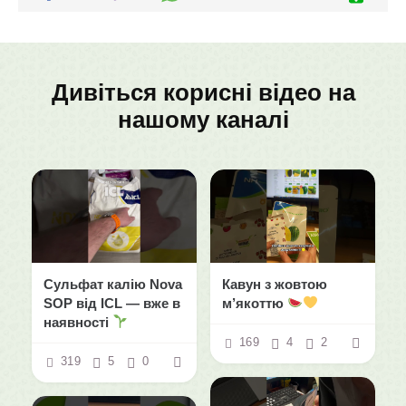
Дивіться корисні відео на
нашому каналі
Сульфат калію Nova
Кавун з жовтою
SOP від ICL — вже в
м’якоттю
наявності
169
4
2
319
5
0