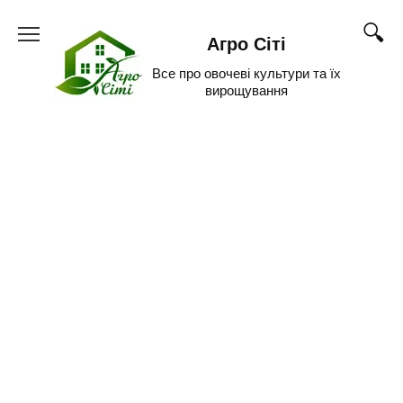
Skip
to
Агро Сіті
content
Все про овочеві культури та їх
вирощування