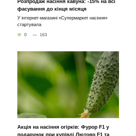
Розпродаж насіння кавуна: -15% на всі
фасування до кінця місяця
У інтернет-магазині «Супермаркет насіння»
стартувала
0
163
Акція на насіння огірків: Фурор F1 у
подарунок при купівлі Лютояр F1 та