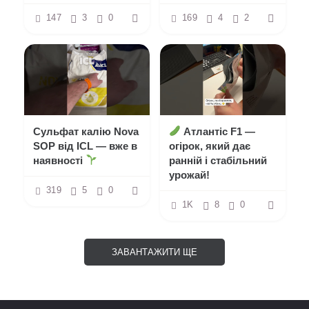
147
3
0
169
4
2
Сульфат калію Nova
Атлантіс F1 —
SOP від ICL — вже в
огірок, який дає
наявності
ранній і стабільний
урожай!
319
5
0
1K
8
0
ЗАВАНТАЖИТИ ЩЕ