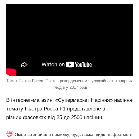
Томат П’єтра Росса F1 став рекордсменом з урожайності товарних
плодів у 2017 році
В інтернет-магазині «Супермаркет Насіння» насіння
томату Пьєтра Росса F1 представлене в
різних фасовках від 25 до 2500 насінин.
Якщо ви знайшли помилку, будь ласка, виділіть фрагмент