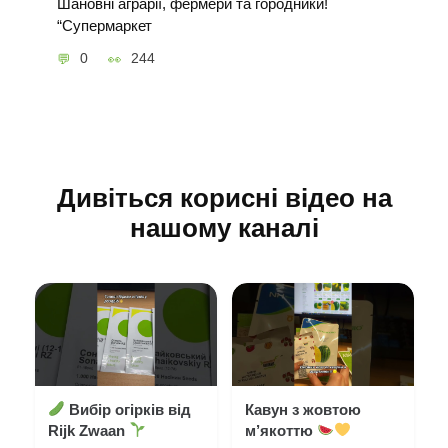
Шановні аграрії, фермери та городники!
“Супермаркет
0
244
Дивіться корисні відео на
нашому каналі
Вибір огірків від
Кавун з жовтою
Rijk Zwaan
м’якоттю