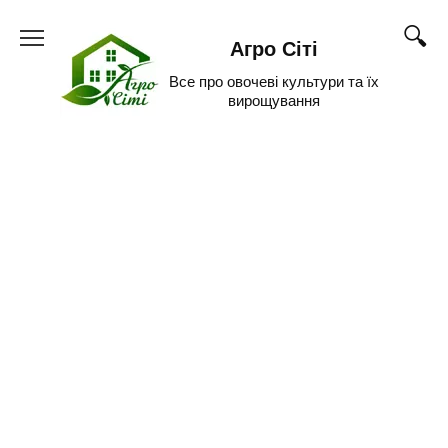
Skip
to
Агро Сіті
content
Все про овочеві культури та їх
вирощування