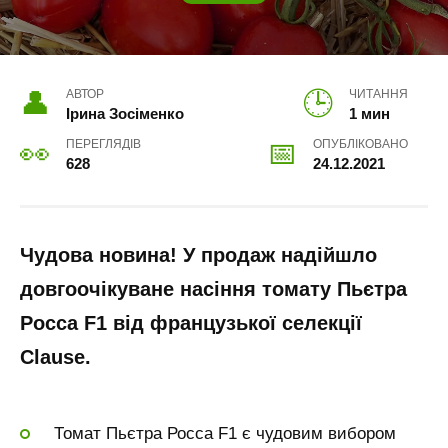
АВТОР
ЧИТАННЯ
Ірина Зосіменко
1 мин
ПЕРЕГЛЯДІВ
ОПУБЛІКОВАНО
628
24.12.2021
Чудова новина! У продаж надійшло
довгоочікуване насіння томату Пьєтра
Росса F1 від французької селекції
Clause.
Томат Пьєтра Росса F1 є чудовим вибором