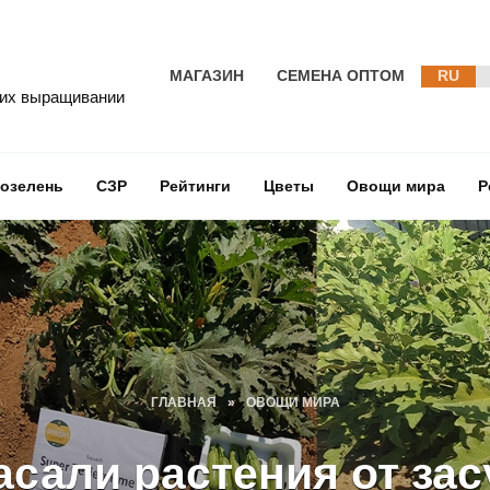
МАГАЗИН
СЕМЕНА ОПТОМ
RU
 их выращивании
озелень
СЗР
Рейтинги
Цветы
Овощи мира
Р
ГЛАВНАЯ
»
ОВОЩИ МИРА
асали растения от зас