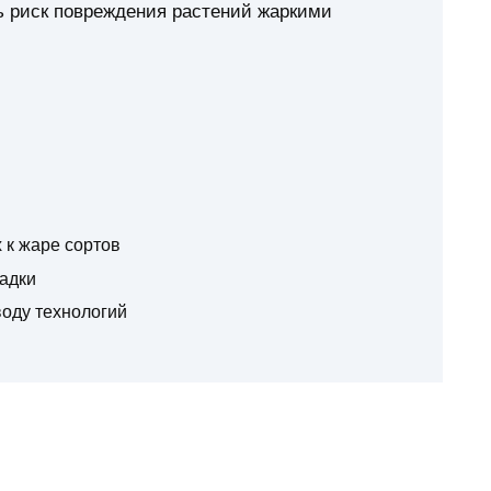
ь риск повреждения растений жаркими
 к жаре сортов
садки
воду технологий