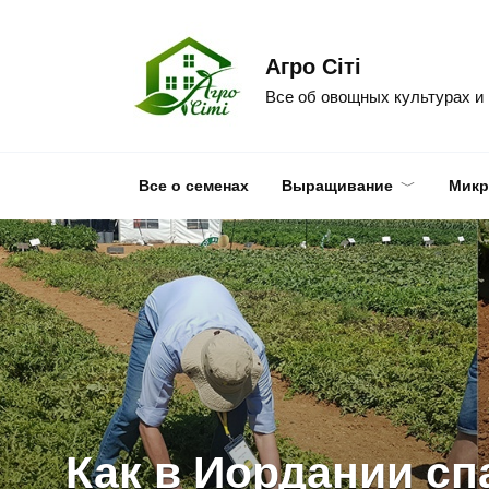
Skip
to
Агро Сіті
content
Все об овощных культурах и
Все о семенах
Выращивание
Микр
Как в Иордании сп