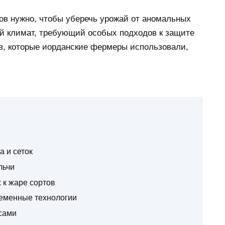
вов нужно, чтобы уберечь урожай от аномальных
й климат, требующий особых подходов к защите
ов, которые иорданские фермеры использовали,
а и сеток
льчи
 к жаре сортов
ременные технологии
рсами