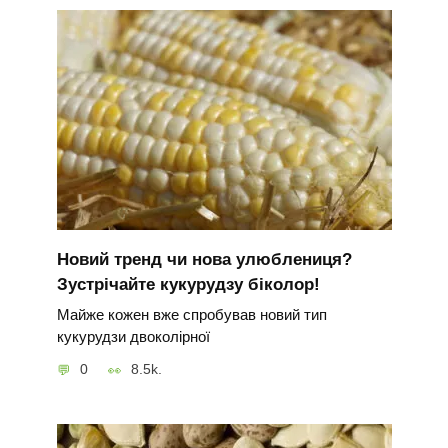
Новий тренд чи нова улюблениця?
Зустрічайте кукурудзу біколор!
Майже кожен вже спробував новий тип
кукурудзи двоколірної
0
8.5k.