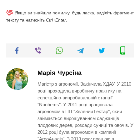
Якщо ви знайшли помилку, будь ласка, виділіть фрагмент
тексту та натисніть
Ctrl+Enter
.
Марія Чурсіна
Магістр з агрономії. Закінчила ХДАУ. У 2010
році проходила виробничу практику на
селекційно-випробувальній станції
"Nunhems". У 2011 році працювала
агрономом в ПП "Зелений Гектар", який
займається вирощуванням саджанців
плодових дерев, розсади суниці та овочів. У
2012 році була агрономом в компанії
"АгроАналіз". З 2013 року працюю в