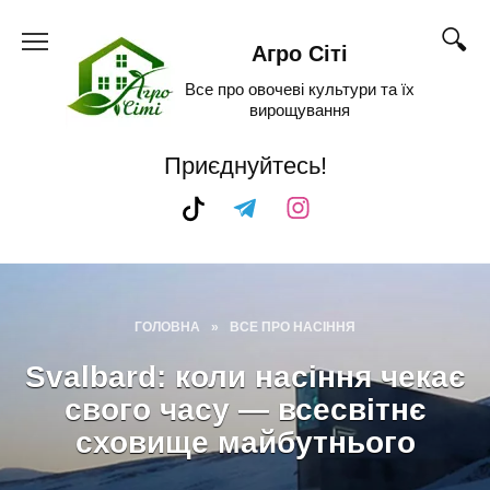
Skip
to
Агро Сіті
content
Все про овочеві культури та їх
вирощування
Приєднуйтесь!
ГОЛОВНА
»
ВСЕ ПРО НАСІННЯ
Svalbard: коли насіння чекає
свого часу — всесвітнє
сховище майбутнього