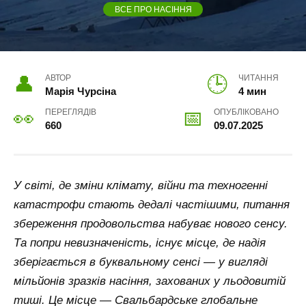
ВСЕ ПРО НАСІННЯ
АВТОР
ЧИТАННЯ
Марія Чурсіна
4 мин
ПЕРЕГЛЯДІВ
ОПУБЛІКОВАНО
660
09.07.2025
У світі, де зміни клімату, війни та техногенні
катастрофи стають дедалі частішими, питання
збереження продовольства набуває нового сенсу.
Та попри невизначеність, існує місце, де надія
зберігається в буквальному сенсі — у вигляді
мільйонів зразків насіння, захованих у льодовитій
тиші. Це місце — Свальбардське глобальне