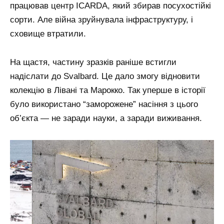
працював центр ICARDA, який збирав посухостійкі
сорти. Але війна зруйнувала інфраструктуру, і
сховище втратили.
На щастя, частину зразків раніше встигли
надіслати до Svalbard. Це дало змогу відновити
колекцію в Лівані та Марокко. Так уперше в історії
було використано “заморожене” насіння з цього
об’єкта — не заради науки, а заради виживання.