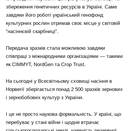
збереження генетичних ресурсів в Україні. Саме
завдяки його роботі український генофонд
культурних рослин отримав своє місце у світовій
“насіннєвій скарбниці”.
Передача зразків стала можливою завдяки
співпраці з міжнародними організаціями — такими
як CIMMYT, NordGen та Crop Trust.
На сьогодні у Всесвітньому сховищі насіння в
Норвегії зберігається понад 2 500 зразків зернових
і зернобобових культур з України.
І це не просто наукова формальність. У країні, що
перебуває у стані війни і щодня втрачає
сільськогосподарські землі, наявність резервної