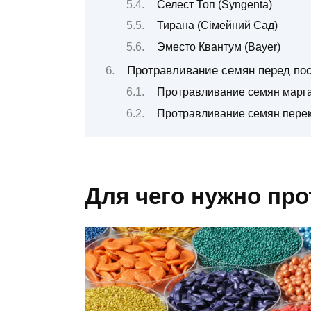
Селест Топ (Syngenta)
Тирана (Сімейний Сад)
Эместо Квантум (Bayer)
Протравливание семян перед по
Протравливание семян марг
Протравливание семян пере
Для чего нужно пр