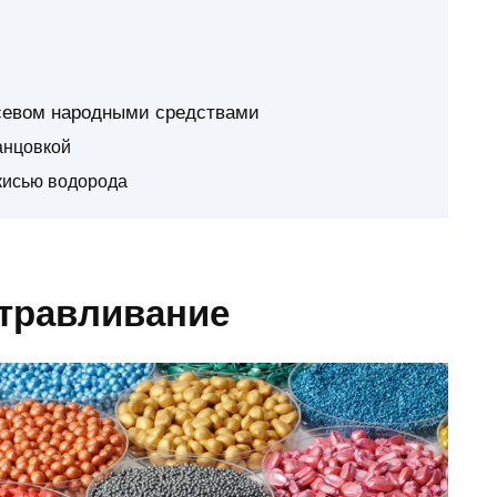
севом народными средствами
анцовкой
кисью водорода
отравливание