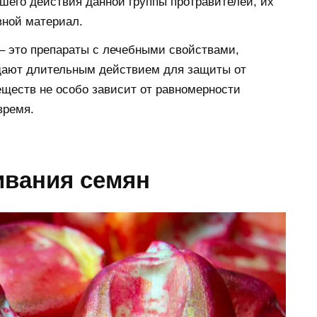
чшего действия данной группы протравителей, их
вной материал.
– это препараты с лечебными свойствами,
адают длительным действием для защиты от
ществ не особо зависит от равномерности
время.
ивания семян