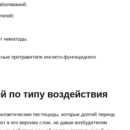
аболеваний;
телей;
т нематоды.
сные протравители инсекто-фунгицидного
й по типу воздействия
филактические пестициды, которые долгий период
т в его верхние слои, не давая возбудителям