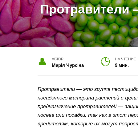
Протравители 
АВТОР
НА ЧТЕНИЕ
Марія Чурсіна
9 мин.
Протравители — это группа пестицидо
посадочного материла растений с цель
предназначение протравителей — защит
посева или посадки, так как в этот пе
вредителям, которые их могут попрос