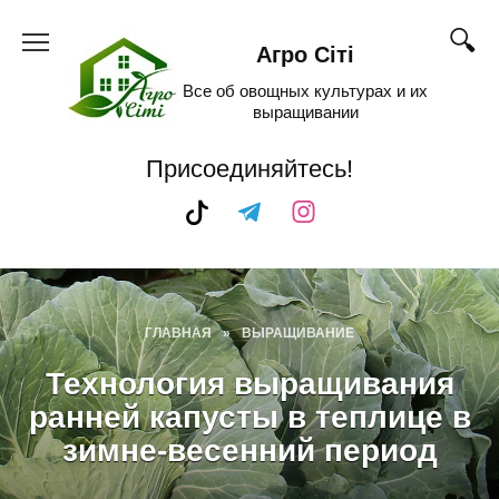
Skip
to
Агро Сіті
content
Все об овощных культурах и их
выращивании
Присоединяйтесь!
ГЛАВНАЯ
»
ВЫРАЩИВАНИЕ
Технология выращивания
ранней капусты в теплице в
зимне-весенний период