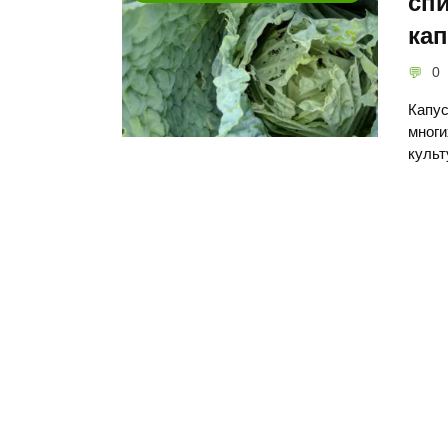
спи
ка
0
Капус
многи
культ