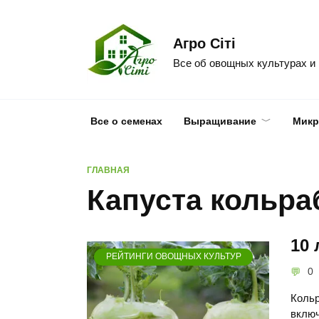
Skip
to
Агро Сіті
content
Все об овощных культурах и
Все о семенах
Выращивание
Микр
ГЛАВНАЯ
Капуста кольра
10 
РЕЙТИНГИ ОВОЩНЫХ КУЛЬТУР
0
Кольр
включ