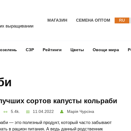
МАГАЗИН
СЕМЕНА ОПТОМ
RU
 их выращивании
озелень
СЗР
Рейтинги
Цветы
Овощи мира
Р
би
лучших сортов капусты кольраби
5.4k.
11.04.2022
Марія Чурсіна
аби — это полезный продукт, который часто забывают
ать в рацион питания. А ведь данный родственник