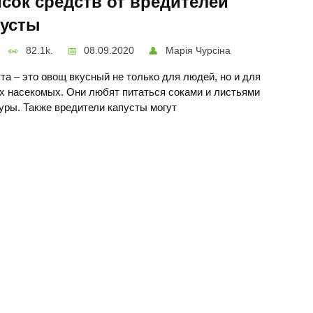
сок средств от вредителей
пусты
82.1k.
08.09.2020
Марія Чурсіна
та – это овощ вкусный не только для людей, но и для
х насекомых. Они любят питаться соками и листьями
уры. Также вредители капусты могут