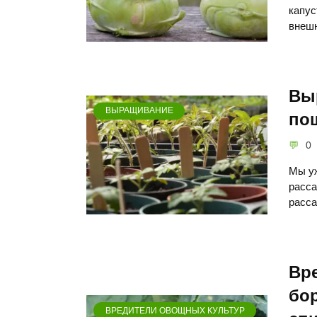
капус
внешн
Вы
ВЫРАЩИВАНИЕ
по
0
Мы уж
расса
расса
Вр
бор
ВРЕДИТЕЛИ ОВОЩНЫХ КУЛЬТУР