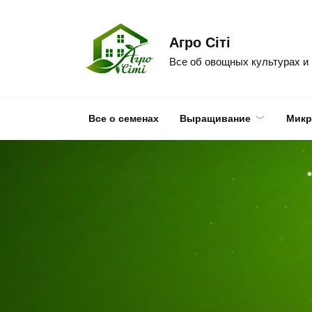
Skip
to
Агро Сіті
content
Все об овощных культурах и
Все о семенах
Выращивание
Микр