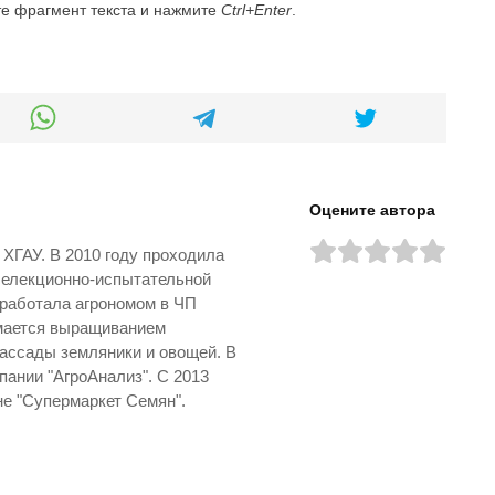
те фрагмент текста и нажмите
Ctrl+Enter
.
Оцените автора
 ХГАУ. В 2010 году проходила
селекционно-испытательной
 работала агрономом в ЧП
имается выращиванием
ассады земляники и овощей. В
пании "АгроАнализ". С 2013
не "Супермаркет Семян".