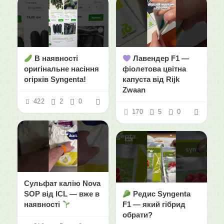
В наявності
Лавендер F1 —
оригінальне насіння
фіолетова цвітна
огірків Syngenta!
капуста від Rijk
Zwaan
422
2
0
170
5
0
Сульфат калію Nova
SOP від ICL — вже в
Редис Syngenta
наявності
F1 — який гібрид
обрати?