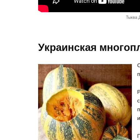
Тыква 
Украинская многопл
С
п
Р
с
п
и
П