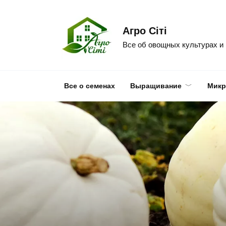
Skip
to
Агро Сіті
content
Все об овощных культурах и
Все о семенах
Выращивание
Микр