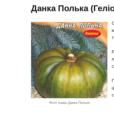
Данка Полька (Геліо
С
к
т
Р
л
с
П
ц
с
Фото тыквы Данка Полька