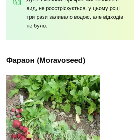
вид, не росстріскується, у цьому році
три рази заливало водою, але відходів
не було.
Фараон (Moravoseed)