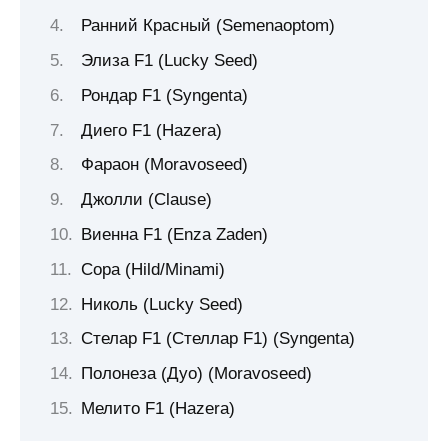
Ранний Красный (Semenaoptom)
Элиза F1 (Lucky Seed)
Рондар F1 (Syngenta)
Диего F1 (Hazera)
Фараон (Moravoseed)
Джолли (Clause)
Виенна F1 (Enza Zaden)
Сора (Hild/Minami)
Николь (Lucky Seed)
Стелар F1 (Стеллар F1) (Syngenta)
Полонеза (Дуо) (Moravoseed)
Мелито F1 (Hazera)