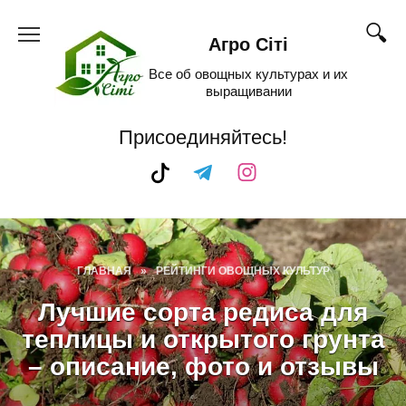
Skip
to
Агро Сіті
content
Все об овощных культурах и их
выращивании
Присоединяйтесь!
ГЛАВНАЯ
»
РЕЙТИНГИ ОВОЩНЫХ КУЛЬТУР
Лучшие сорта редиса для
теплицы и открытого грунта
– описание, фото и отзывы