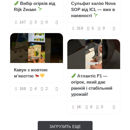
Вибір огірків від
Сульфат калію Nova
Rijk Zwaan
SOP від ICL — вже в
наявності
147
3
0
319
5
0
Кавун з жовтою
м’якоттю
Атлантіс F1 —
огірок, який дає
ранній і стабільний
169
4
2
урожай!
1K
8
0
ЗАГРУЗИТЬ ЕЩЕ