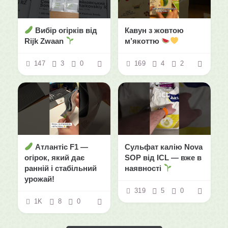
Вибір огірків від
Кавун з жовтою
Rijk Zwaan
м’якоттю
147
3
0
169
4
2
Атлантіс F1 —
Сульфат калію Nova
огірок, який дає
SOP від ICL — вже в
ранній і стабільний
наявності
урожай!
319
5
0
1K
8
0