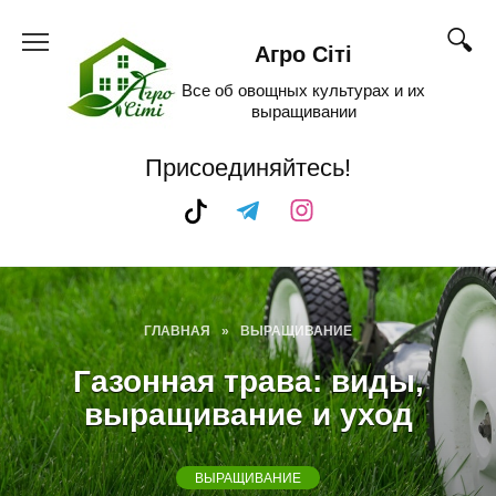
Skip
to
Агро Сіті
content
Все об овощных культурах и их
выращивании
Присоединяйтесь!
ГЛАВНАЯ
»
ВЫРАЩИВАНИЕ
Газонная трава: виды,
выращивание и уход
ВЫРАЩИВАНИЕ