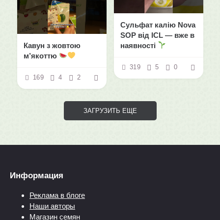
Сульфат калію Nova
SOP від ICL — вже в
Кавун з жовтою
наявності
м’якоттю
319
5
0
169
4
2
ЗАГРУЗИТЬ ЕЩЕ
Информация
Реклама в блоге
Наши авторы
Магазин семян