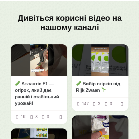
Дивіться корисні відео на
нашому каналі
Атлантіс F1 —
Вибір огірків від
огірок, який дає
Rijk Zwaan
ранній і стабільний
урожай!
147
3
0
1K
8
0