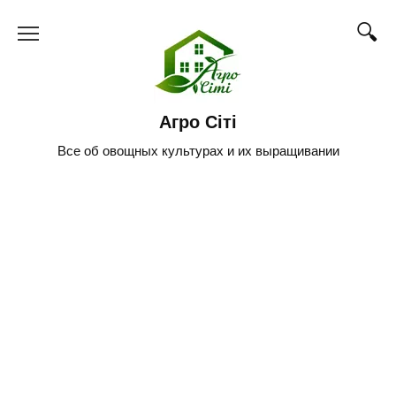
Skip
to
content
Агро Сіті
Все об овощных культурах и их выращивании